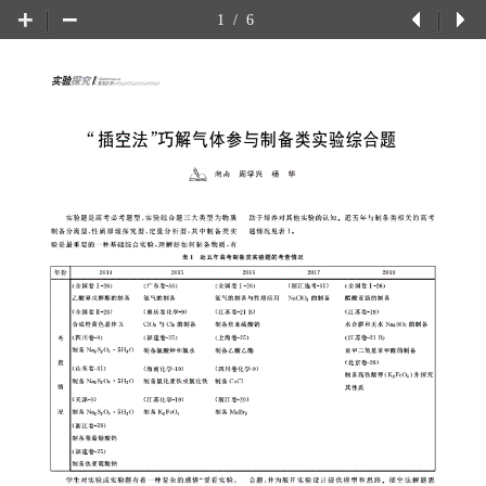
1
/
6
上
下
一
一
页
页