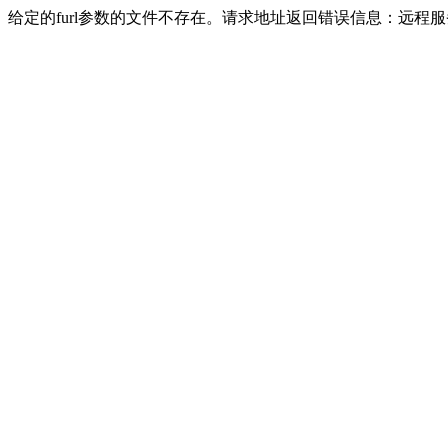
给定的furl参数的文件不存在。请求地址返回错误信息：远程服务
http://www.hxzxs.cn/uploads/soft/化学平衡与化学平衡常