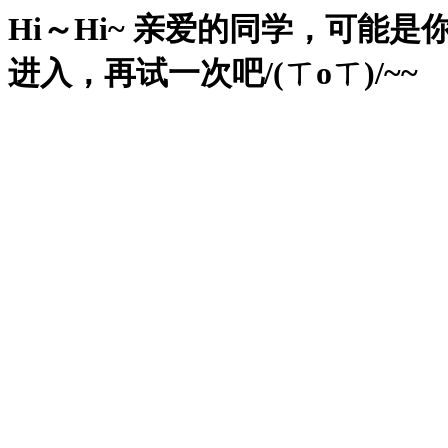
Hi～Hi~ 亲爱的同学，可
进入，再试一次吧/(ㄒoㄒ)/~~