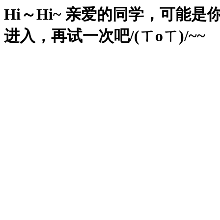
Hi～Hi~ 亲爱的同学，可
进入，再试一次吧/(ㄒoㄒ)/~~