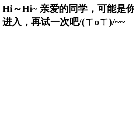
Hi～Hi~ 亲爱的同学，可
进入，再试一次吧/(ㄒoㄒ)/~~